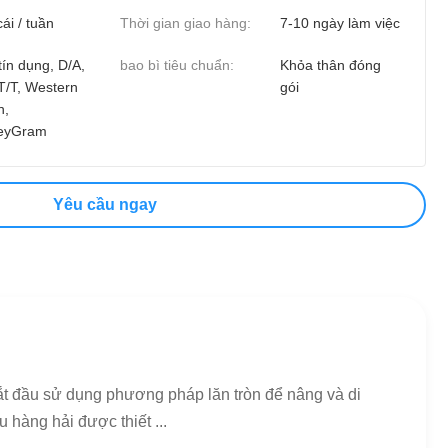
ái / tuần
Thời gian giao hàng:
7-10 ngày làm việc
tín dụng, D/A,
bao bì tiêu chuẩn:
Khỏa thân đóng
 T/T, Western
gói
n,
eyGram
Yêu cầu ngay
bắt đầu sử dụng phương pháp lăn tròn để nâng và di
 hàng hải được thiết ...