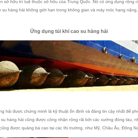
n sở hữu trí tuệ thuộc sở hữu của Trung Quốc.
Nó có ứng dụng rộng r
o su hàng hải không giới hạn trong không gian và máy móc hạng nặng, c
Ứng dụng túi khí cao su hàng hải
àng hải được chứng minh là kỹ thuật ổn định và đáng tin cậy nhất để p
ao su hàng hải cũng được công nhận rộng rãi bởi các xưởng đóng tàu, 
i cũng được quảng bá cao tại các thị trường, như Mỹ, Châu Âu, Đông N