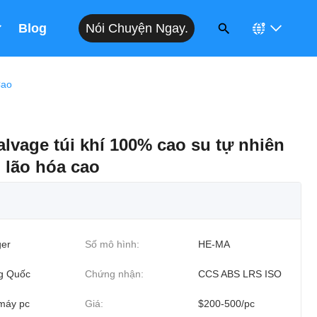
Nói Chuyện Ngay.
Blog
Cao
alvage túi khí 100% cao su tự nhiên
 lão hóa cao
er
Số mô hình:
HE-MA
g Quốc
Chứng nhận:
CCS ABS LRS ISO
máy pc
Giá:
$200-500/pc