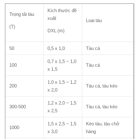
Kích thước đề
Trọng tải tàu
xuất
Loại tàu
(T)
DXL (m)
50
0,5 x 1,0
Tàu cá
0,7 x 1,5 ~ 1,0
100
Tàu cá
x 1,5
1,0 x 1,5 ~ 1,2
200
Tàu cá, tàu kéo
x 2,0
1,2 x 2,0 ~ 1,5
300-500
Tàu cá, tàu kéo
x 2,5
1,5 x 2,5 ~ 1,5
Kéo tàu, tàu chở
1000
x 3,0
hàng