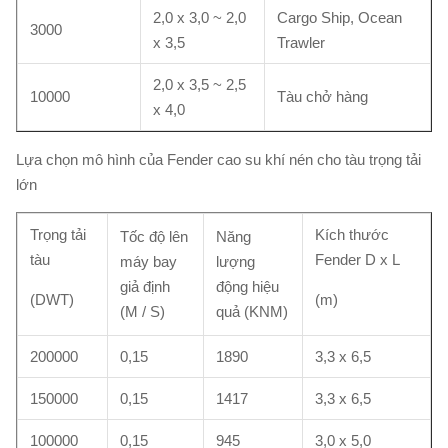
2,0 x 3,0 ~ 2,0
Cargo Ship, Ocean
3000
x 3,5
Trawler
2,0 x 3,5 ~ 2,5
10000
Tàu chở hàng
x 4,0
Lựa chọn mô hình của Fender cao su khí nén cho tàu trọng tải
lớn
Trọng tải
Kích thước
Tốc độ lên
Năng
tàu
Fender D x L
máy bay
lượng
giả định
động hiệu
(DWT)
(m)
(M / S)
quả (KNM)
200000
0,15
1890
3,3 x 6,5
150000
0,15
1417
3,3 x 6,5
100000
0,15
945
3,0 x 5,0