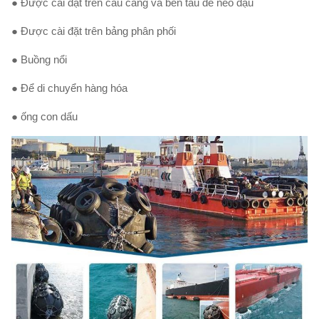
● Được cài đặt trên cầu cảng và bến tàu để neo đậu
● Được cài đặt trên bảng phân phối
● Buồng nổi
● Để di chuyển hàng hóa
● ống con dấu