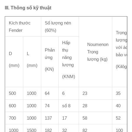
III.
Thông số kỹ thuật
Kích thước
Số lượng nén
Fender
(60%)
Trọng
lượng
Hấp
Noumenon
với áo
Phản
thụ
Trọng
D
L
bảo vệ
ứng
năng
lượng (kg)
lượng
(mm)
(mm)
(Kilôga
(KN)
(KNM)
500
1000
64
6
23
35
600
1000
74
số 8
28
40
700
1000
137
17
58
52
1000
1500
182
32
82
100