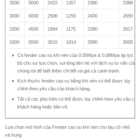
3000
5000
2422
1357
1980
2388
3000
6000
2906
1293
2400
2690
3300
4500
1884
1175
2380
2617
3300
6500
3015
1814
2980
3000
Có fender cao su khí nén của 0.05Mpa & 0.08Mpa áp lực nộ
bộ cho sự lựa chọn, vui lòng liên hệ với dịch vụ tư vấn của
chúng tôi để biết thêm chi tiết và giá cả cạnh tranh.
Kích thước fender cao su bằng khí nén có thể được tùy
chỉnh theo yêu cầu của khách hàng.
Tất cả các phụ kiện có thể được tùy chỉnh theo yêu cầu của
khách hàng hoặc bản vẽ.
Lựa chọn mô hình của Fender cao su khí nén cho tàu cỡ nhỏ
và trung