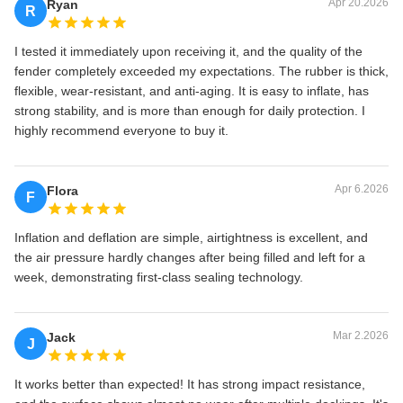
Apr 20.2026
Ryan
R
I tested it immediately upon receiving it, and the quality of the
fender completely exceeded my expectations. The rubber is thick,
flexible, wear-resistant, and anti-aging. It is easy to inflate, has
strong stability, and is more than enough for daily protection. I
highly recommend everyone to buy it.
Apr 6.2026
Flora
F
Inflation and deflation are simple, airtightness is excellent, and
the air pressure hardly changes after being filled and left for a
week, demonstrating first-class sealing technology.
Mar 2.2026
Jack
J
It works better than expected! It has strong impact resistance,