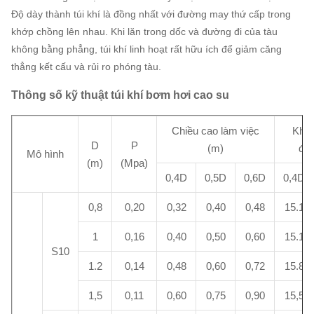
Độ dày thành túi khí là đồng nhất với đường may thứ cấp trong
khớp chồng lên nhau.
Khi lăn trong dốc và đường đi của tàu
không bằng phẳng, túi khí linh hoạt rất hữu ích để giảm căng
thẳng kết cấu và rủi ro phóng tàu.
Thông số kỹ thuật túi khí bơm hơi cao su
Chiều cao làm việc
Khả 
D
P
(m)
đơn
Mô hình
(m)
(Mpa)
0,4D
0,5D
0,6D
0,4D
0,8
0,20
0,32
0,40
0,48
15.1
1
0,16
0,40
0,50
0,60
15.1
S10
1.2
0,14
0,48
0,60
0,72
15.8
1,5
0,11
0,60
0,75
0,90
15,5