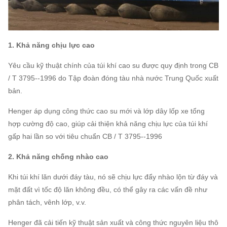
1. Khả năng chịu lực cao
Yêu cầu kỹ thuật chính của túi khí cao su được quy định trong CB
/ T 3795--1996 do Tập đoàn đóng tàu nhà nước Trung Quốc xuất
bản.
Henger áp dụng công thức cao su mới và lớp dây lốp xe tổng
hợp cường độ cao, giúp cải thiện khả năng chịu lực của túi khí
gấp hai lần so với tiêu chuẩn CB / T 3795--1996
2. Khả năng chống nhào cao
Khi túi khí lăn dưới đáy tàu, nó sẽ chịu lực đẩy nhào lộn từ đáy và
mặt đất vì tốc độ lăn không đều, có thể gây ra các vấn đề như
phân tách, vênh lớp, v.v.
Henger đã cải tiến kỹ thuật sản xuất và công thức nguyên liệu thô