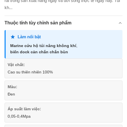
rãi trong sản xuất hàng ngày và đời sống thực tế ngày nay. Túi
kh...
Thuộc tính tùy chỉnh sản phẩm
Làm nổi bật
Marine cứu hộ túi nâng không khí
,
biển dock cản chắn chắn bùn
Vật chất:
Cao su thiên nhiên 100%
Màu:
Đen
Áp suất làm việc:
0,05-0,4Mpa