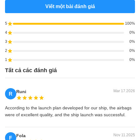
Viết một bài đánh giá
5
100%
4
0%
3
0%
2
0%
1
0%
Tất cả các đánh giá
Mar 17.2026
Runi
R
According to the launch plan developed for our ship, the airbags
were of excellent quality, and the ship launch was successful.
Nov 11.2025
Fola
F